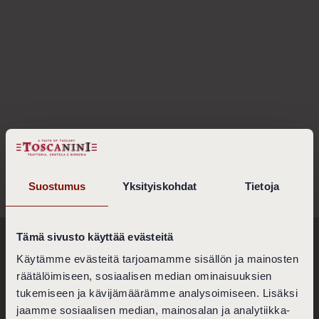
Suostumus
Yksityiskohdat
Tietoja
Tämä sivusto käyttää evästeitä
Ravintola Toscanini
Käytämme evästeitä tarjoamamme sisällön ja mainosten
räätälöimiseen, sosiaalisen median ominaisuuksien
Bulevardi 2 - 4
00120 Helsinki
tukemiseen ja kävijämäärämme analysoimiseen. Lisäksi
jaamme sosiaalisen median, mainosalan ja analytiikka-
Ota yhteyttä