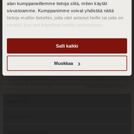
alan kumppaneillemme tietoja siitä, miten käytät
Puh. 020 770 4713
sivustoamme. Kumppanimme voivat yhdistää näitä
restaurant.toscanini@klauskhotel.com
tietoja muihin tietoihin, joita olet antanut heille tai joita on
Tietosuojaseloste
kerätty, kun olet käyttänyt heidän palvelujaan.
Evästekäytäntö
Evästeasetukset
Yleiset varaus- ja peruutusehdot
Salli kaikki
Tilaa Klaus K:n uutiskirje!
Lähetämme sinulle parhaat edut ja mielenkiintoisia kuulumisia!
Muokkaa
Jättämällä meille yhteystietosi annat meille luvan henkilötietojesi
käsittelyyn, sekä markkinointiluvan Klaus K:lle, Kämp Collection
Hotelsille ja Strawberrylle
tietosuojakäytäntömme
mukaisesti.
Uutiskirjeen lähetys perustuu Kämp Collection Hotelsille tai sen
tytäryhtiöille antamaasi markkinointilupaan.