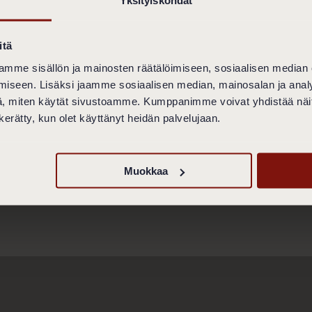
t tavallisimmat maksukortit. Ravintola ei kuitenkaan ole vel
 valuuttaa, kuponkeja, shekkejä tai maksukortteja, jos rav
itä
kemään.
mme sisällön ja mainosten räätälöimiseen, sosiaalisen median
INTYMINEN RAVINTOLOISSA
iseen. Lisäksi jaamme sosiaalisen median, mainosalan ja analy
mme hyviä tapoja ja järjestyssääntöjä. Jos rikot näitä säänt
, miten käytät sivustoamme. Kumppanimme voivat yhdistää näitä t
 ravintolasta. Sinun on kuitenkin maksettava varattujen ja ti
n kerätty, kun olet käyttänyt heidän palvelujaan.
a jo suoritetun maksun palauttamista.
otels 2018
Muokkaa