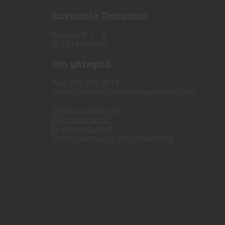
Ravintola Toscanini
Bulevardi 2 - 4
00120 Helsinki
Ota yhteyttä
Puh. 020 770 4713
restaurant.toscanini@klauskhotel.com
Tietosuojaseloste
Evästekäytäntö
Evästeasetukset
Yleiset varaus- ja peruutusehdot