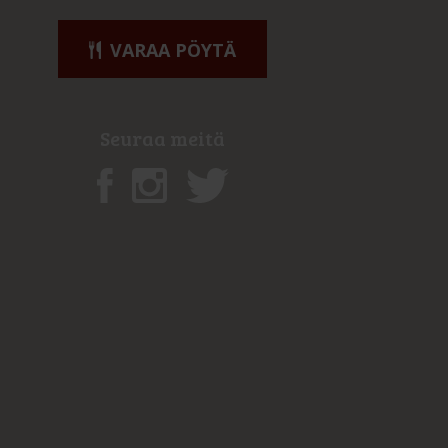
VARAA PÖYTÄ
Seuraa meitä