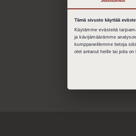
4. MAKSUT
Ravintolat hyväksyvä
hyväksymään ulkomaan
Tämä sivusto käyttää eväste
tarjoutunut niin te
Käytämme evästeitä tarjoama
5. ASIAKKAAN ESI
ja kävijämäärämme analysoim
Ravintolassa noudata
kumppaneillemme tietoja siitä
välittömästi poistaa
olet antanut heille tai joita o
hinta etkä voi vaati
@Kämp Collection H