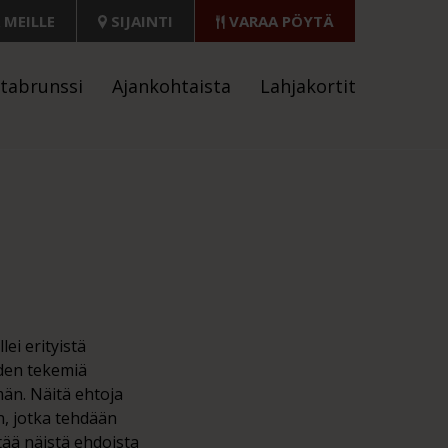
 MEILLE
SIJAINTI
VARAA PÖYTÄ
tabrunssi
Ajankohtaista
Lahjakortit
ei erityistä
iden tekemiä
män. Näitä ehtoja
n, jotka tehdään
tää näistä ehdoista