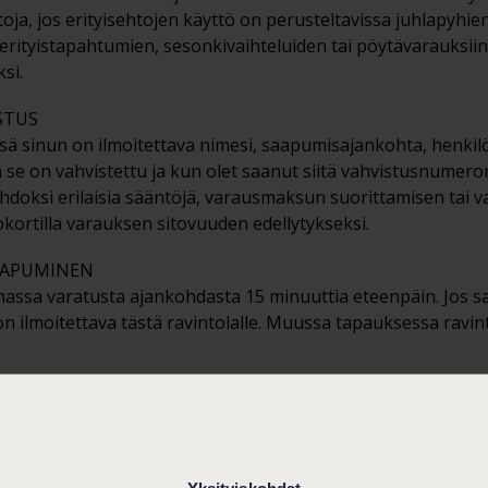
toja, jos erityisehtojen käyttö on perusteltavissa juhlapyhie
erityistapahtumien, sesonkivaihteluiden tai pöytävarauksiin 
si.
ISTUS
ä sinun on ilmoitettava nimesi, saapumisajankohta, henki
n se on vahvistettu ja kun olet saanut siitä vahvistusnumeron
hdoksi erilaisia sääntöjä, varausmaksun suorittamisen tai 
kortilla varauksen sitovuuden edellytykseksi.
SAAPUMINEN
assa varatusta ajankohdasta 15 minuuttia eteenpäin. Jos s
 ilmoitettava tästä ravintolalle. Muussa tapauksessa ravin
ittu varauksen yhteydessä, peruutus on tehtävä viimeistään 
vä.
Yksityiskohdat