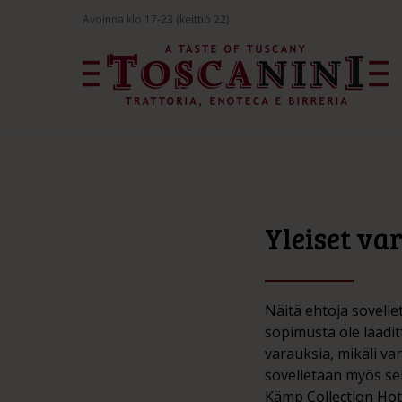
Avoinna klo 17-23 (keittiö 22)
Yleiset va
Näitä ehtoja sovellet
sopimusta ole laadi
varauksia, mikäli v
sovelletaan myös sel
Kämp Collection Hote