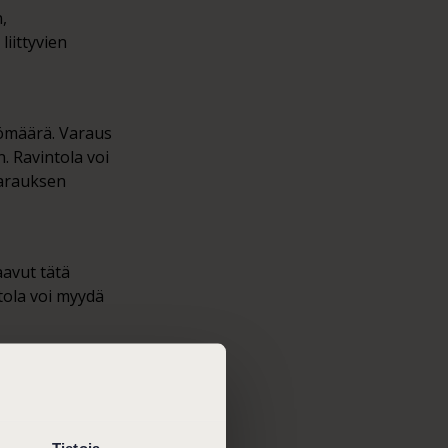
n,
liittyvien
lömäärä. Varaus
. Ravintola voi
varauksen
aavut tätä
tola voi myydä
päivänä jolloin on
Tietoja