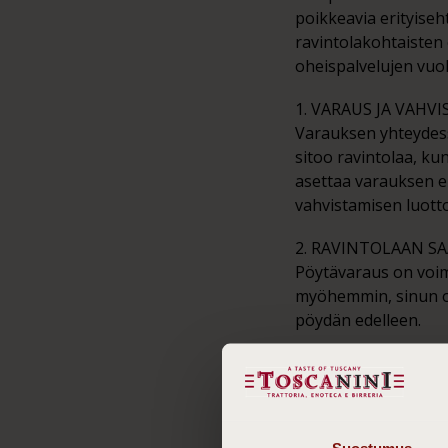
poikkeavia erityiseh
ravintolakohtaisten 
oheispalvelujen vuok
1. VARAUS JA VAHV
Varauksen yhteydess
sitoo ravintolaa, ku
asettaa varauksen e
vahvistamisen luotto
2. RAVINTOLAAN 
Pöytävaraus on voim
myöhemmin, sinun on
pöydän edelleen.
3. PERUUTUS
Jos muuta ei ole sov
varauksen käyttöpäi
Suostumus