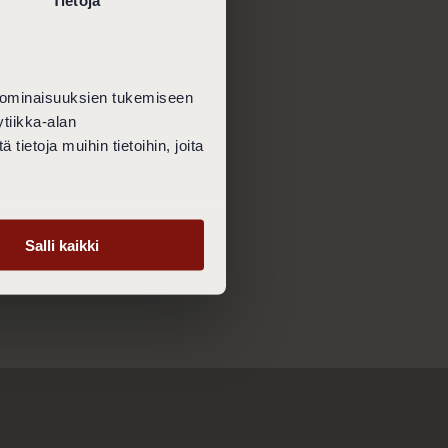
vollinen
intola itse ei ole
 ominaisuuksien tukemiseen
tiikka-alan
öjä, voidaan sinut
ietoja muihin tietoihin, joita
laamiesi palveluiden
Salli kaikki