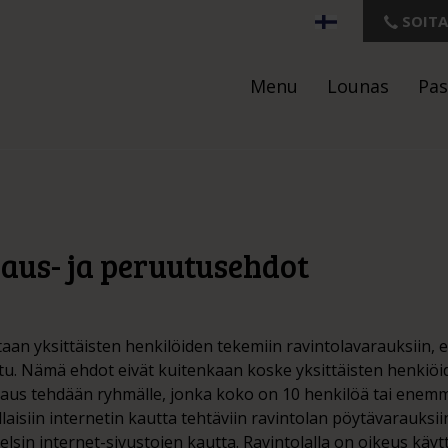
SOITA
Menu
Lounas
Pas
raus- ja peruutusehdot
aan yksittäisten henkilöiden tekemiin ravintolavarauksiin, ell
ttu. Nämä ehdot eivät kuitenkaan koske yksittäisten henkiö
araus tehdään ryhmälle, jonka koko on 10 henkilöä tai enem
laisiin internetin kautta tehtäviin ravintolan pöytävarauksii
lsin internet-sivustojen kautta. Ravintolalla on oikeus käyt