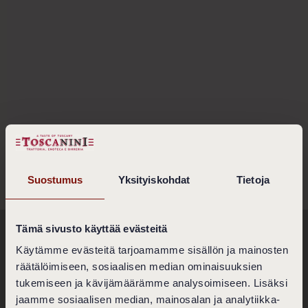
Suostumus
Yksityiskohdat
Tietoja
Tämä sivusto käyttää evästeitä
Ravintola Toscanini
Käytämme evästeitä tarjoamamme sisällön ja mainosten
räätälöimiseen, sosiaalisen median ominaisuuksien
Bulevardi 2 - 4
00120 Helsinki
tukemiseen ja kävijämäärämme analysoimiseen. Lisäksi
jaamme sosiaalisen median, mainosalan ja analytiikka-
Ota yhteyttä