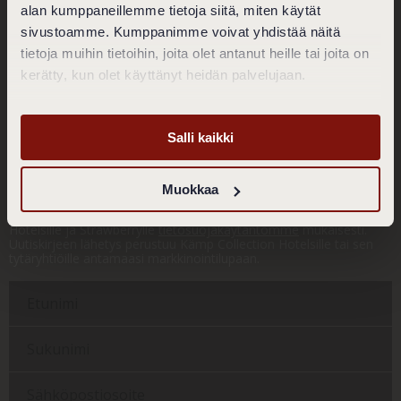
alan kumppaneillemme tietoja siitä, miten käytät
Puh. 020 770 4713
sivustoamme. Kumppanimme voivat yhdistää näitä
restaurant.toscanini@klauskhotel.com
tietoja muihin tietoihin, joita olet antanut heille tai joita on
Tietosuojaseloste
kerätty, kun olet käyttänyt heidän palvelujaan.
Evästekäytäntö
Evästeasetukset
Yleiset varaus- ja peruutusehdot
Salli kaikki
Tilaa Klaus K:n uutiskirje!
Lähetämme sinulle parhaat edut ja mielenkiintoisia kuulumisia!
Muokkaa
Jättämällä meille yhteystietosi annat meille luvan henkilötietojesi
käsittelyyn, sekä markkinointiluvan Klaus K:lle, Kämp Collection
Hotelsille ja Strawberrylle
tietosuojakäytäntömme
mukaisesti.
Uutiskirjeen lähetys perustuu Kämp Collection Hotelsille tai sen
tytäryhtiöille antamaasi markkinointilupaan.