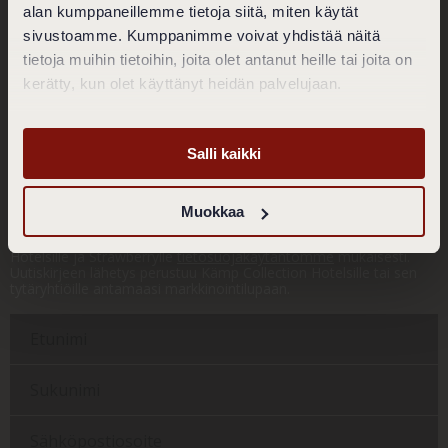
alan kumppaneillemme tietoja siitä, miten käytät
Puh. 020 770 4713
sivustoamme. Kumppanimme voivat yhdistää näitä
restaurant.toscanini@klauskhotel.com
tietoja muihin tietoihin, joita olet antanut heille tai joita on
Tietosuojaseloste
kerätty, kun olet käyttänyt heidän palvelujaan.
Evästekäytäntö
Evästeasetukset
Yleiset varaus- ja peruutusehdot
Salli kaikki
Tilaa Klaus K:n uutiskirje!
Lähetämme sinulle parhaat edut ja mielenkiintoisia kuulumisia!
Muokkaa
Jättämällä meille yhteystietosi annat meille luvan henkilötietojesi
käsittelyyn, sekä markkinointiluvan Klaus K:lle, Kämp Collection
Hotelsille ja Strawberrylle
tietosuojakäytäntömme
mukaisesti.
Uutiskirjeen lähetys perustuu Kämp Collection Hotelsille tai sen
tytäryhtiöille antamaasi markkinointilupaan.