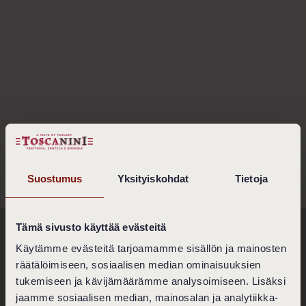
Suostumus
Yksityiskohdat
Tietoja
Tämä sivusto käyttää evästeitä
Ravintola Toscanini
Käytämme evästeitä tarjoamamme sisällön ja mainosten
räätälöimiseen, sosiaalisen median ominaisuuksien
Bulevardi 2 - 4
00120 Helsinki
tukemiseen ja kävijämäärämme analysoimiseen. Lisäksi
jaamme sosiaalisen median, mainosalan ja analytiikka-
Ota yhteyttä