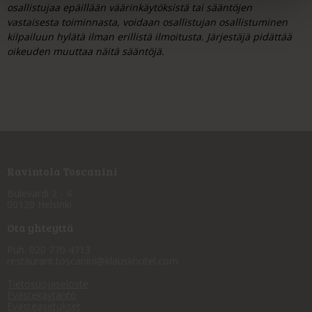
osallistujaa epäillään väärinkäytöksistä tai sääntöjen
vastaisesta toiminnasta, voidaan osallistujan osallistuminen
kilpailuun hylätä ilman erillistä ilmoitusta. Järjestäjä pidättää
oikeuden muuttaa näitä sääntöjä.
Ravintola Toscanini
Bulevardi 2 - 4
00120 Helsinki
Ota yhteyttä
Puh. 020 770 4713
restaurant.toscanini@klauskhotel.com
Tietosuojaseloste
Evästekäytäntö
Evästeasetukset