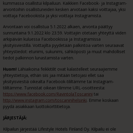
kummassa osallistui kilpailuun. Kaikkien Facebook- ja Instagram-
arvontoihin osallistuneiden kesken arvotaan kaksi voittajaa, yksi
voittaja Facebookista ja yksi voittaja Instagramista.
Arvontaan voi osallistua 5.1.2022 alkaen, arvonta päättyy
sunnuntaina 9.1.2022 klo 23.59. Voittajiin otetaan yhteyttä viiden
arkipäivän kuluessa Facebookissa ja Instagramissa
yksityisviestillä. Voittajilta pyydetään palkintoa varten seuraavat
yhteystiedot: etunimi, sukunimi, sähköposti ja muut mahdolliset
tiedot palkinnon lunastamista varten.
Huom!
Lähiaikoina feikkitilit ovat kalastelleet seuraajiemme
yhteystietoja, ethän siis jaa mitään tietojasi ellet saa
yksityisviestiä oikealta Facebook-tililtämme tai Instagram-
tililtämme. Tunnistat oikean tilimme URL-osoitteesta:
https://www.facebook.com/RavintolaToscanini
tai
http://www.instagram.com/toscaninihelsinki
. Emme koskaan
pyydä asiakkaan luottokorttitietoja.
JÄRJESTÄJÄ:
Kilpailun järjestää Lifestyle Hotels Finland Oy. Kilpailu ei ole