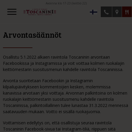
Avoinna klo 17-23 (keittiö 22)
Arvontasäännöt
Osallistu 5.1.2022 alkaen ravintola Toscaninin arvontaan
Facebookissa ja Instagramissa ja voit voittaa kolmen ruokalajin
keittiömestarin suositusmenun kahdelle ravintola Toscaninissa.
Arvonta suoritetaan Facebookin ja Instagramin
kilpailupäivitykseen kommentoijien kesken, molemmissa
kanavissa arvotaan yksi voittaja. Arvonnan palkintoina on kolmen
ruokalajin keittiömestarin suositusmenu kahdelle ravintola
Toscaninissa, palkintoillallinen tulee lunastaa 31.3.2022 mennessä
saatavuuden mukaan. Voitto ei sisällä ruokajuomia.
Voittamisen edellytys on, että osallistuja seuraa ravintola
Toscaninin Facebook-sivua tai Instagram-tiliä, riippuen siitä