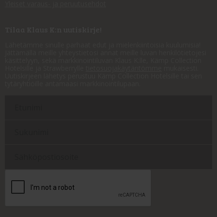
Yleiset varaus- ja peruutusehdot
Tilaa Klaus K:n uutiskirje!
Lähetämme sinulle parhaat edut ja mielenkiintoisia kuulumisia!
Jättämällä meille yhteystietosi annat meille luvan henkilötietojesi
käsittelyyn, sekä markkinointiluvan Klaus K:lle, Kämp Collection
Hotelsille ja Strawberrylle
tietosuojakäytäntömme
mukaisesti.
Uutiskirjeen lähetys perustuu Kämp Collection Hotelsille tai sen
tytäryhtiöille antamaasi markkinointilupaan.